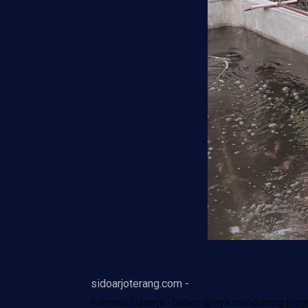
sidoarjoterang.com -
Polresta Sidoarjo - Dalam upaya mendukung prog