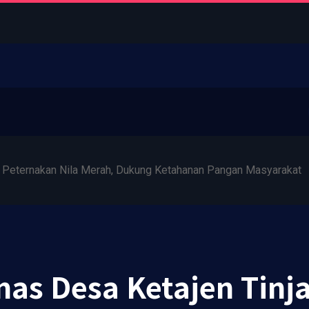
 Peternakan Nila Merah, Dukung Ketahanan Pangan Masyarakat
as Desa Ketajen Tinj