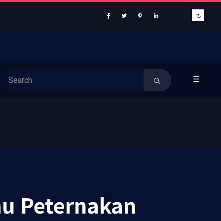
☰
au Peternakan