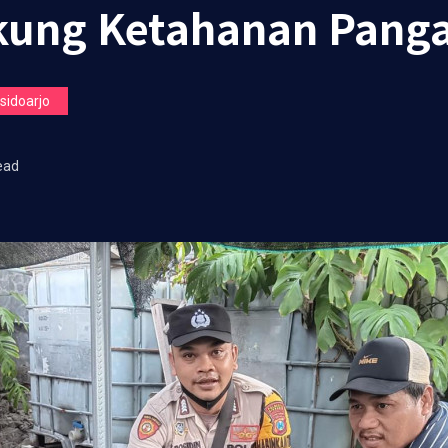
ukung Ketahanan Pang
idoarjo
ead