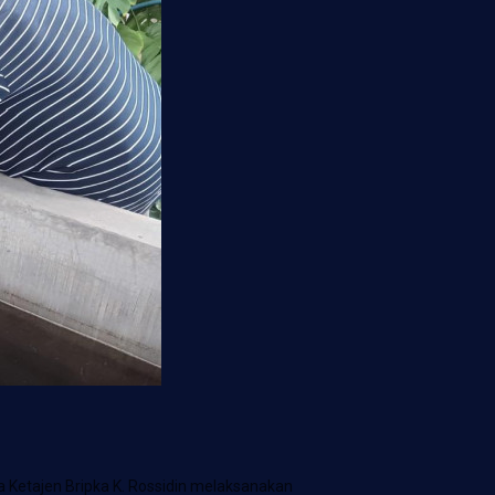
 Ketajen Bripka K. Rossidin melaksanakan