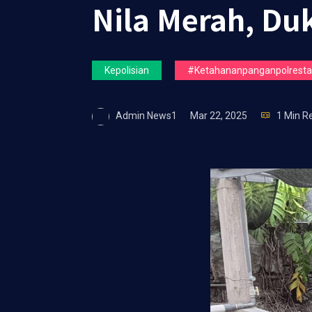
Nila Merah, D
Kepolisian
#ketahananpanganpolrestas
Admin News1
Mar 22, 2025
1 Min R