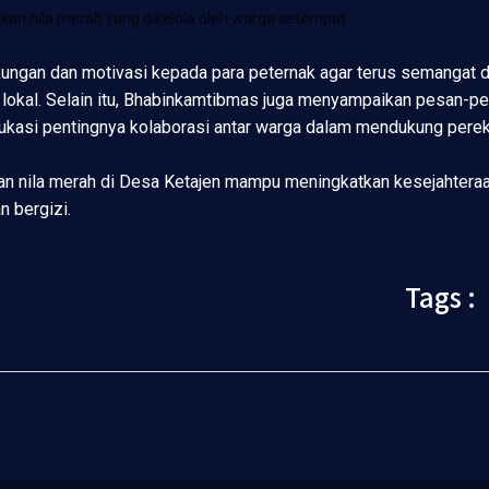
kan nila merah yang dikelola oleh warga setempat.
ukungan dan motivasi kepada para peternak agar terus semanga
 lokal. Selain itu, Bhabinkamtibmas juga menyampaikan pesan-p
ukasi pentingnya kolaborasi antar warga dalam mendukung pere
ikan nila merah di Desa Ketajen mampu meningkatkan kesejahtera
 bergizi.
Tags :