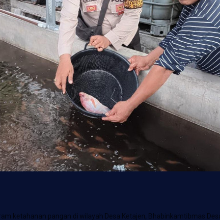
ram ketahanan pangan di wilayah Desa Ketajen, Bhabinkamtibmas Desa