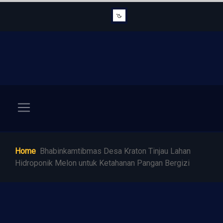
Home
Bhabinkamtibmas Desa Kraton Tinjau Lahan
Hidroponik Melon untuk Ketahanan Pangan Bergizi