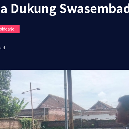
na Dukung Swasemba
idoarjo
ead