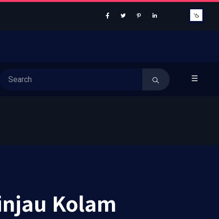
☰
injau Kolam