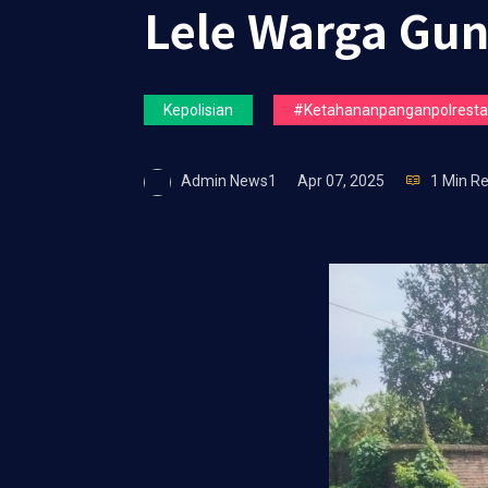
Lele Warga Gu
Kepolisian
#ketahananpanganpolrestas
Admin News1
Apr 07, 2025
1 Min R