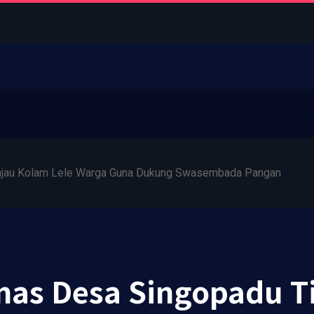
njau Kolam Lele Warga Guna Dukung Swasembada Pangan
as Desa Singopadu T