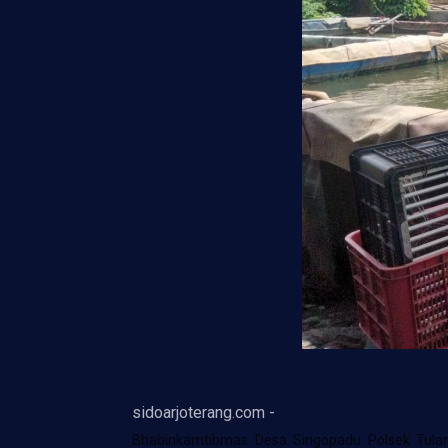
sidoarjoterang.com -
Bhabinkamtibmas Desa Singopadu Polsek Tulan