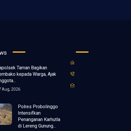
ews
apolsek Taman Bagikan
embako kepada Warga, Ajak
nggota...
7 Aug, 2026
Polres Probolinggo
Intensifkan
Penanganan Karhutla
di Lereng Gunung...