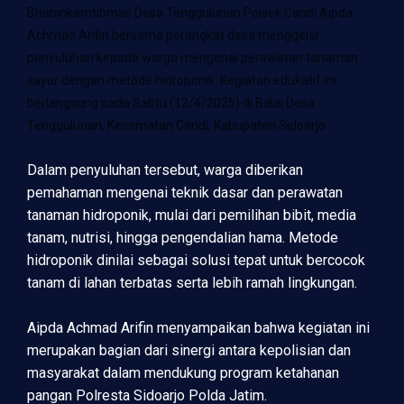
Bhabinkamtibmas Desa Tenggulunan Polsek Candi Aipda
Achmad Arifin bersama perangkat desa menggelar
penyuluhan kepada warga mengenai perawatan tanaman
sayur dengan metode hidroponik. Kegiatan edukatif ini
berlangsung pada Sabtu (12/4/2025) di Balai Desa
Tenggulunan, Kecamatan Candi, Kabupaten Sidoarjo.
Dalam penyuluhan tersebut, warga diberikan
pemahaman mengenai teknik dasar dan perawatan
tanaman hidroponik, mulai dari pemilihan bibit, media
tanam, nutrisi, hingga pengendalian hama. Metode
hidroponik dinilai sebagai solusi tepat untuk bercocok
tanam di lahan terbatas serta lebih ramah lingkungan.
Aipda Achmad Arifin menyampaikan bahwa kegiatan ini
merupakan bagian dari sinergi antara kepolisian dan
masyarakat dalam mendukung program ketahanan
pangan Polresta Sidoarjo Polda Jatim.