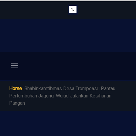
Home
Bhabinkamtibmas Desa Trompoasri Pantau
Pertumbuhan Jagung, Wujud Jalankan Ketahanan
Pangan