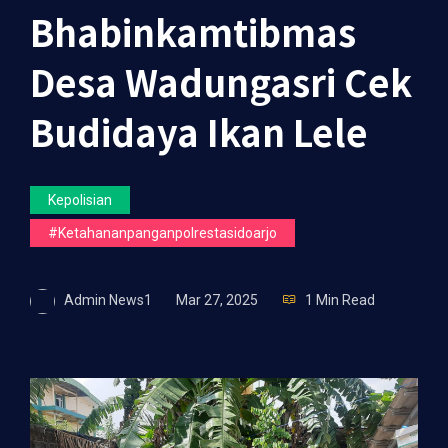
Bhabinkamtibmas
Desa Wadungasri Cek
Budidaya Ikan Lele
Kepolisian
#ketahananpanganpolrestasidoarjo
Admin News1
Mar 27, 2025
1 Min Read