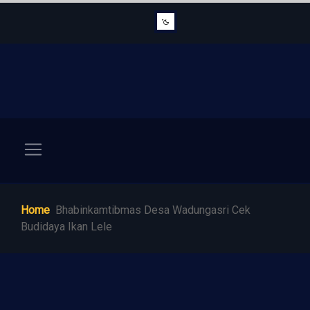
Home
Bhabinkamtibmas Desa Wadungasri Cek
Budidaya Ikan Lele