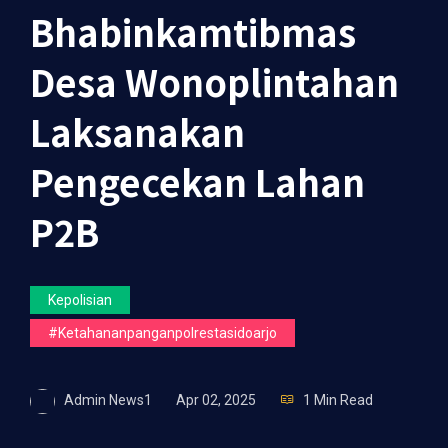
Bhabinkamtibmas
Desa Wonoplintahan
Laksanakan
Pengecekan Lahan
P2B
Kepolisian
#ketahananpanganpolrestasidoarjo
Admin News1
Apr 02, 2025
1 Min Read