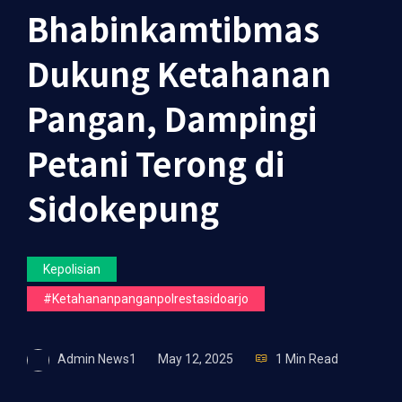
Bhabinkamtibmas
Dukung Ketahanan
Pangan, Dampingi
Petani Terong di
Sidokepung
Kepolisian
#ketahananpanganpolrestasidoarjo
Admin News1
May 12, 2025
1 Min Read