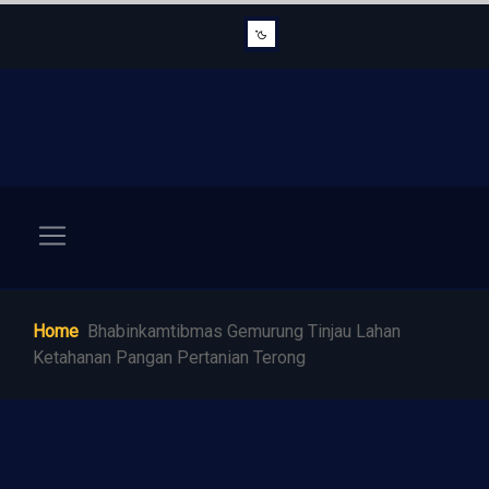
Home
Bhabinkamtibmas Gemurung Tinjau Lahan
Ketahanan Pangan Pertanian Terong