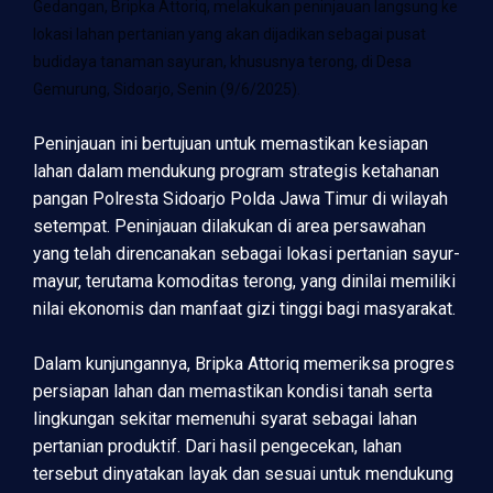
Gedangan, Bripka Attoriq, melakukan peninjauan langsung ke
lokasi lahan pertanian yang akan dijadikan sebagai pusat
budidaya tanaman sayuran, khususnya terong, di Desa
Gemurung, Sidoarjo, Senin (9/6/2025).
Peninjauan ini bertujuan untuk memastikan kesiapan
lahan dalam mendukung program strategis ketahanan
pangan Polresta Sidoarjo Polda Jawa Timur di wilayah
setempat. Peninjauan dilakukan di area persawahan
yang telah direncanakan sebagai lokasi pertanian sayur-
mayur, terutama komoditas terong, yang dinilai memiliki
nilai ekonomis dan manfaat gizi tinggi bagi masyarakat.
Dalam kunjungannya, Bripka Attoriq memeriksa progres
persiapan lahan dan memastikan kondisi tanah serta
lingkungan sekitar memenuhi syarat sebagai lahan
pertanian produktif. Dari hasil pengecekan, lahan
tersebut dinyatakan layak dan sesuai untuk mendukung