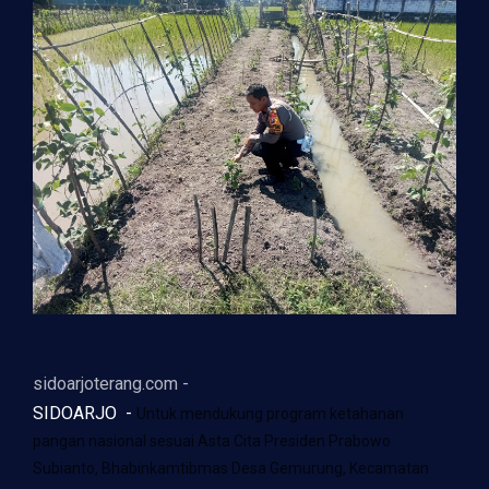
sidoarjoterang.com -
SIDOARJO -
Untuk mendukung program ketahanan
pangan nasional sesuai Asta Cita Presiden Prabowo
Subianto, Bhabinkamtibmas Desa Gemurung, Kecamatan