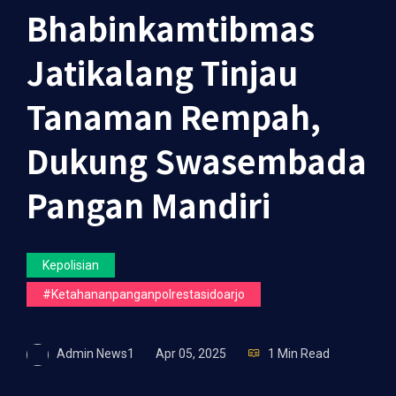
Bhabinkamtibmas
Jatikalang Tinjau
Tanaman Rempah,
Dukung Swasembada
Pangan Mandiri
Kepolisian
#ketahananpanganpolrestasidoarjo
Admin News1
Apr 05, 2025
1 Min Read