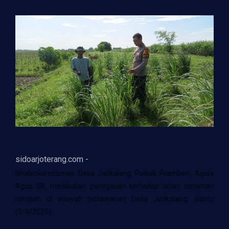
sidoarjoterang.com -
Bhabinkamtibmas Desa Jatikalang Polsek Prambon, Aipda
Agus SB, melakukan peninjauan terhadap lahan tanaman
rempah di wilayah pesawahan Desa Jatikalang, Sabtu
(5/4/2025).