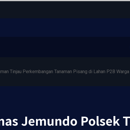
man Tinjau Perkembangan Tanaman Pisang di Lahan P2B Warga
as Jemundo Polsek T