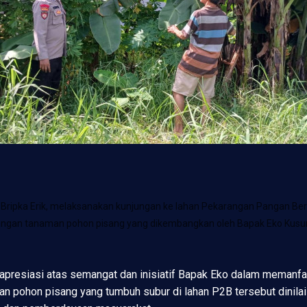
ipka Erik, melaksanakan kunjungan ke lahan Pekarangan Pangan Bergi
bangan tanaman pohon pisang yang dikembangkan oleh Bapak Eko Kus
apresiasi atas semangat dan inisiatif Bapak Eko dalam memanfa
an pohon pisang yang tumbuh subur di lahan P2B tersebut dinila