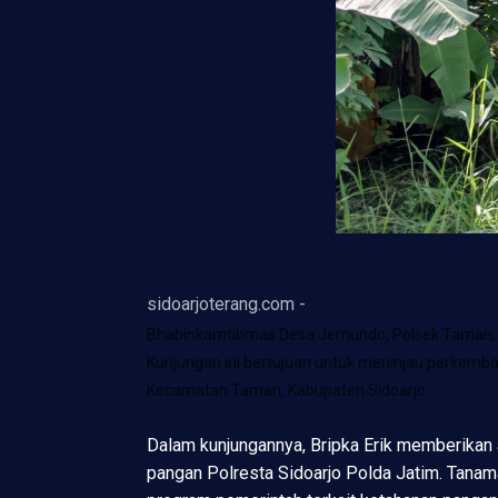
sidoarjoterang.com -
Bhabinkamtibmas Desa Jemundo, Polsek Taman, Br
Kunjungan ini bertujuan untuk meninjau perkem
Kecamatan Taman, Kabupaten Sidoarjo.
Dalam kunjungannya, Bripka Erik memberikan 
pangan Polresta Sidoarjo Polda Jatim. Tanam