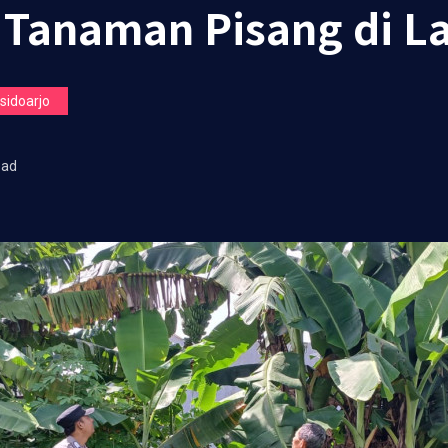
Tanaman Pisang di L
idoarjo
ead