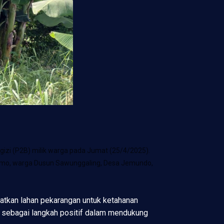
zi (P2B) milik warga pada Jumat (25/4/2025).
umo, warga Dusun Sawunggaling, Desa Jemundo,
atkan lahan pekarangan untuk ketahanan
i sebagai langkah positif dalam mendukung