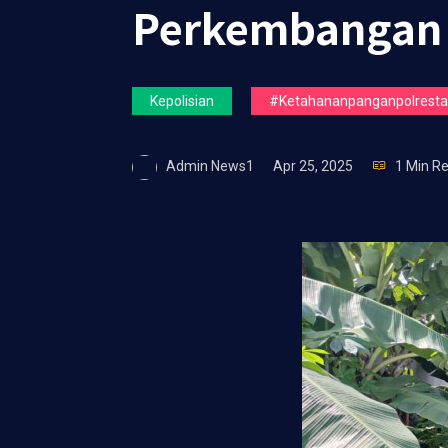
Perkembangan 
Kepolisian
#ketahananpanganpolrestas
Admin News1
Apr 25, 2025
1 Min R