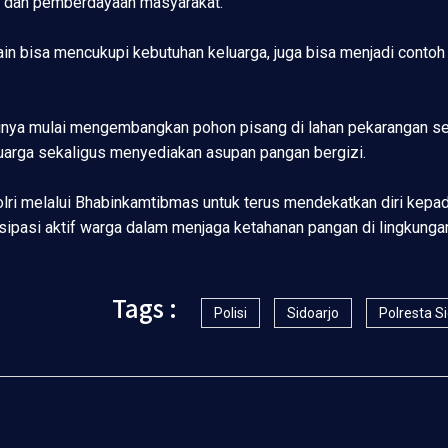
n dan pemberdayaan masyarakat.
lain bisa mencukupi kebutuhan keluarga, juga bisa menjadi conto
a mulai mengembangkan pohon pisang di lahan pekarangan sejak
arga sekaligus menyediakan asupan pangan bergizi.
 Polri melalui Bhabinkamtibmas untuk terus mendekatkan diri k
isipasi aktif warga dalam menjaga ketahanan pangan di lingkung
Tags :
Polisi
Sidoarjo
Polresta S