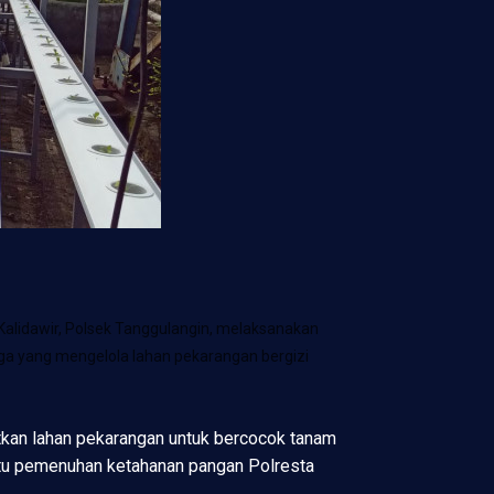
idawir, Polsek Tanggulangin, melaksanakan
ga yang mengelola lahan pekarangan bergizi
kan lahan pekarangan untuk bercocok tanam
ntu pemenuhan ketahanan pangan Polresta