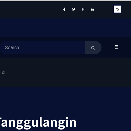
☰
izi
Tanggulangin