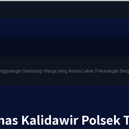
nggulangin Sambangi Warga yang Kelola Lahan Pekarangan Berg
as Kalidawir Polsek 