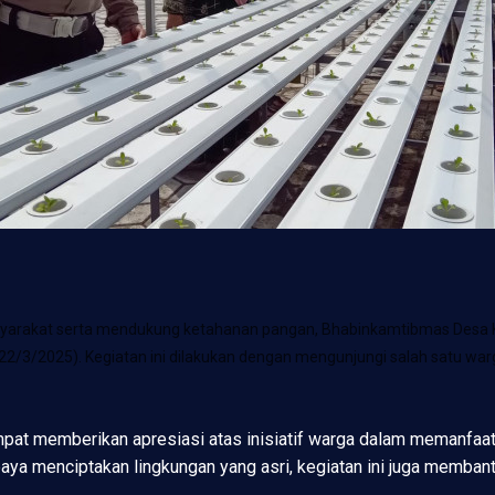
rakat serta mendukung ketahanan pangan, Bhabinkamtibmas Desa Kal
2/3/2025). Kegiatan ini dilakukan dengan mengunjungi salah satu war
at memberikan apresiasi atas inisiatif warga dalam memanfaat
aya menciptakan lingkungan yang asri, kegiatan ini juga memba