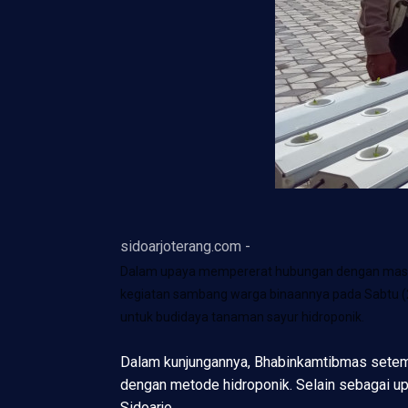
sidoarjoterang.com -
Dalam upaya mempererat hubungan dengan masya
kegiatan sambang warga binaannya pada Sabtu (2
untuk budidaya tanaman sayur hidroponik.
Dalam kunjungannya, Bhabinkamtibmas setemp
dengan metode hidroponik. Selain sebagai up
Sidoarjo.