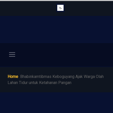
Home
Bhabinkamtibmas Keboguyang Ajak Warga Olah
Lahan Tidur untuk Ketahanan Pangan