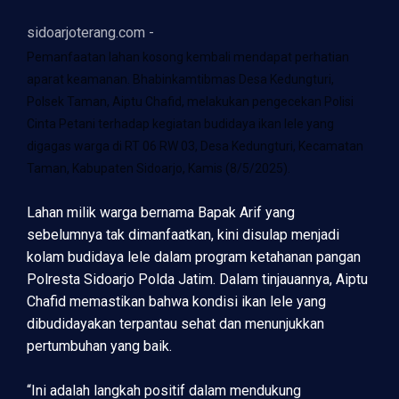
sidoarjoterang.com -
Pemanfaatan lahan kosong kembali mendapat perhatian
aparat keamanan. Bhabinkamtibmas Desa Kedungturi,
Polsek Taman, Aiptu Chafid, melakukan pengecekan Polisi
Cinta Petani terhadap kegiatan budidaya ikan lele yang
digagas warga di RT 06 RW 03, Desa Kedungturi, Kecamatan
Taman, Kabupaten Sidoarjo, Kamis (8/5/2025).
Lahan milik warga bernama Bapak Arif yang
sebelumnya tak dimanfaatkan, kini disulap menjadi
kolam budidaya lele dalam program ketahanan pangan
Polresta Sidoarjo Polda Jatim. Dalam tinjauannya, Aiptu
Chafid memastikan bahwa kondisi ikan lele yang
dibudidayakan terpantau sehat dan menunjukkan
pertumbuhan yang baik.
“Ini adalah langkah positif dalam mendukung