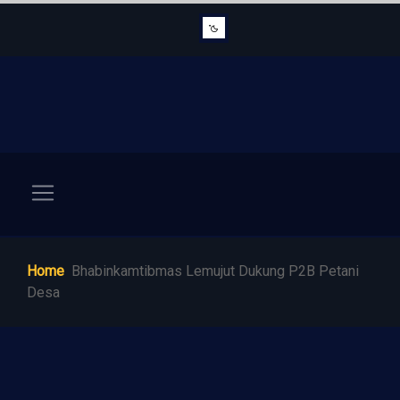
Home
Bhabinkamtibmas Lemujut Dukung P2B Petani
Desa