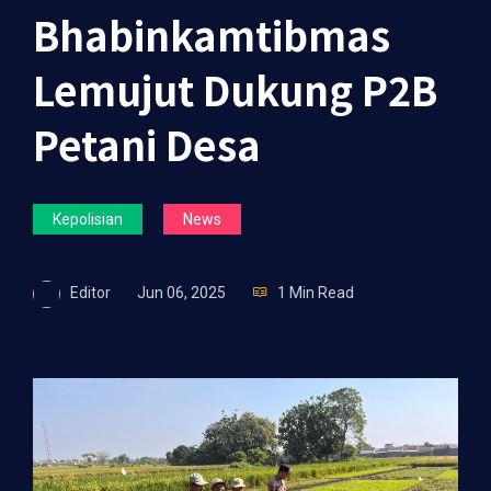
Bhabinkamtibmas
Lemujut Dukung P2B
Petani Desa
Kepolisian
News
Editor
Jun 06, 2025
1 Min Read