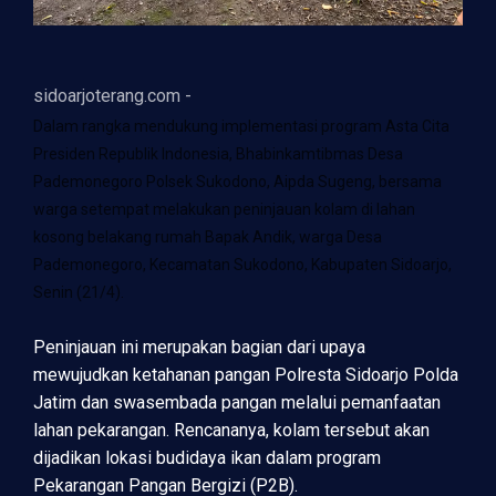
sidoarjoterang.com -
Dalam rangka mendukung implementasi program Asta Cita
Presiden Republik Indonesia, Bhabinkamtibmas Desa
Pademonegoro Polsek Sukodono, Aipda Sugeng, bersama
warga setempat melakukan peninjauan kolam di lahan
kosong belakang rumah Bapak Andik, warga Desa
Pademonegoro, Kecamatan Sukodono, Kabupaten Sidoarjo,
Senin (21/4).
Peninjauan ini merupakan bagian dari upaya
mewujudkan ketahanan pangan Polresta Sidoarjo Polda
Jatim dan swasembada pangan melalui pemanfaatan
lahan pekarangan. Rencananya, kolam tersebut akan
dijadikan lokasi budidaya ikan dalam program
Pekarangan Pangan Bergizi (P2B).