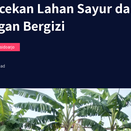
cekan Lahan Sayur d
an Bergizi
idoarjo
ead