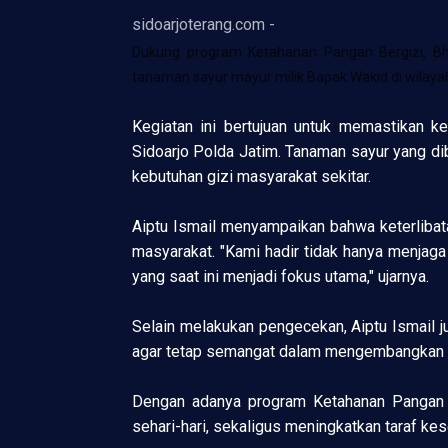
sidoarjoterang.com -
Dukung program Ketahanan Pangan Bergizi, Bh
tanaman sayur mayur milik Bapak Wakid di wilaya
Kegiatan ini bertujuan untuk memastikan k
Sidoarjo Polda Jatim. Tanaman sayur yang dib
kebutuhan gizi masyarakat sekitar.
Aiptu Ismail menyampaikan bahwa keterlibata
masyarakat. "Kami hadir tidak hanya menja
yang saat ini menjadi fokus utama," ujarnya.
Selain melakukan pengecekan, Aiptu Ismail j
agar tetap semangat dalam mengembangkan la
Dengan adanya program Ketahanan Pangan B
sehari-hari, sekaligus meningkatkan taraf ke