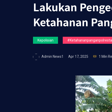
Lakukan Penge
Ketahanan Pang
Kepolisian
#ketahananpanganpolrestas
Admin News1
Apr 17, 2025
1 Min R