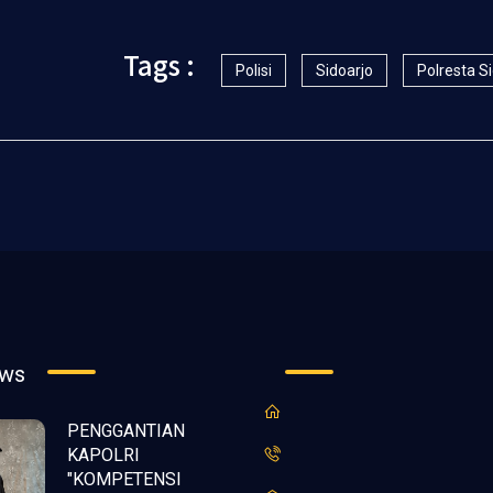
Tags :
Polisi
Sidoarjo
Polresta S
ews
PENGGANTIAN
KAPOLRI
"KOMPETENSI