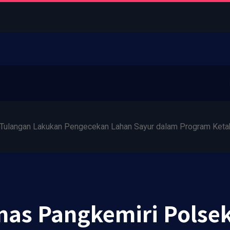
Tulangan Lakukan Pengecekan Lahan Sayur dalam Program Keta
as Pangkemiri Polsek