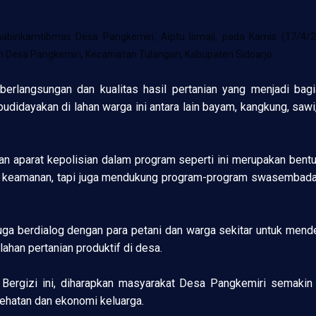
abinkamtibmas Desa Pangkemiri, Aiptu Ismail, pada Kamis (17/4/
h Desa Pangkemiri, Kecamatan Tulangan, Kabupaten Sidoarjo.
eberlangsungan dan kualitas hasil pertanian yang menjadi bag
udidayakan di lahan warga ini antara lain bayam, kangkung, saw
n aparat kepolisian dalam program seperti ini merupakan bent
ga keamanan, tapi juga mendukung program-program swasembada
uga berdialog dengan para petani dan warga sekitar untuk men
han pertanian produktif di desa.
ergizi ini, diharapkan masyarakat Desa Pangkemiri semaki
sehatan dan ekonomi keluarga.