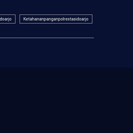
idoarjo
Ketahananpanganpolrestasidoarjo