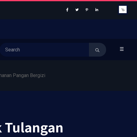
☰
hanan Pangan Bergizi
 Tulangan