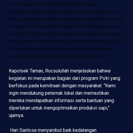
Dalam upaya memperkuat ketahanan pangan,
Bhabinkamtibmas Pertapan Maduretno, Kecamatan Taman,
Aiptu Sudarmadi melakukan kunjungan kepada Hari Santosa,
seorang peternak sapi lokal. Kegiatan ini berlangsung pada
hari Sabtu, 15 Maret 2025, dengan tujuan untuk memberikan
dukungan dan edukasi kepada peternak dalam pengelolaan
ternak serta meningkatkan kesadaran akan pentingnya
peran peternakan dalam ketahanan pangan daerah.
Kapolsek Taman, Rocsulullah menjelaskan bahwa
kegiatan ini merupakan bagian dari program Polri yang
berfokus pada kemitraan dengan masyarakat. “Kami
ingin mendukung peternak lokal dan memastikan
mereka mendapatkan informasi serta bantuan yang
diperlukan untuk mengoptimalkan produksi sapi,”
ujarnya.
Hari Santosa menyambut baik kedatangan