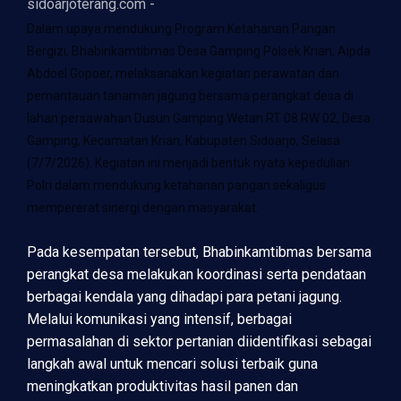
sidoarjoterang.com -
Dalam upaya mendukung Program Ketahanan Pangan
Bergizi, Bhabinkamtibmas Desa Gamping Polsek Krian, Aipda
Abdoel Gopoer, melaksanakan kegiatan perawatan dan
pemantauan tanaman jagung bersama perangkat desa di
lahan persawahan Dusun Gamping Wetan RT 08 RW 02, Desa
Gamping, Kecamatan Krian, Kabupaten Sidoarjo, Selasa
(7/7/2026). Kegiatan ini menjadi bentuk nyata kepedulian
Polri dalam mendukung ketahanan pangan sekaligus
mempererat sinergi dengan masyarakat.
Pada kesempatan tersebut, Bhabinkamtibmas bersama
perangkat desa melakukan koordinasi serta pendataan
berbagai kendala yang dihadapi para petani jagung.
Melalui komunikasi yang intensif, berbagai
permasalahan di sektor pertanian diidentifikasi sebagai
langkah awal untuk mencari solusi terbaik guna
meningkatkan produktivitas hasil panen dan