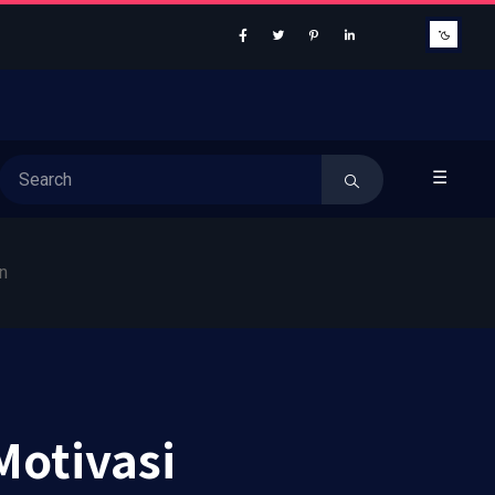
☰
n
Motivasi