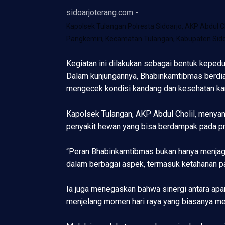
sidoarjoterang.com -
Kapolsek Tulangan Polresta Sidoarjo, AKP Abdul C
Pangkemiri, Kecamatan Tulangan, Kabupaten Sido
Kegiatan ini dilakukan sebagai bentuk keped
Dalam kunjungannya, Bhabinkamtibmas berdial
mengecek kondisi kandang dan kesehatan k
Kapolsek Tulangan, AKP Abdul Cholil, menya
penyakit hewan yang bisa berdampak pada pr
“Peran Bhabinkamtibmas bukan hanya menjaga 
dalam berbagai aspek, termasuk ketahanan pan
Ia juga menegaskan bahwa sinergi antara apar
menjelang momen hari raya yang biasanya me