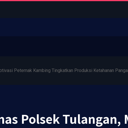
tivasi Peternak Kambing Tingkatkan Produksi Ketahanan Panga
s Polsek Tulangan, 