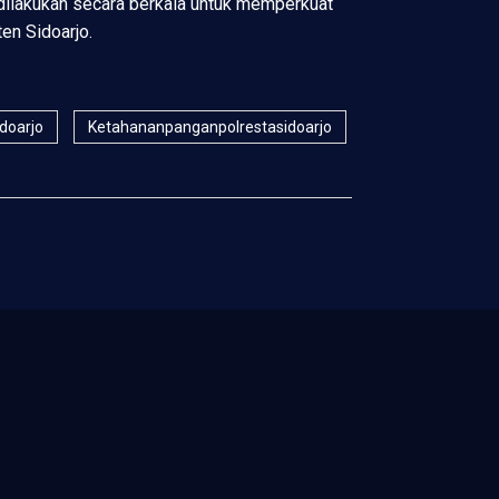
 dilakukan secara berkala untuk memperkuat
en Sidoarjo.
idoarjo
Ketahananpanganpolrestasidoarjo