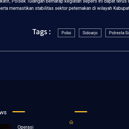
atif, Polsek Tulangan berharap kegiatan seperti ini dapat terus
erta memastikan stabilitas sektor peternakan di wilayah Kabupat
Tags :
Polisi
Sidoarjo
Polresta S
ews
Operasi