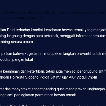
holil, melalui peran aktif Bhabinkamtibmas, turun langsung berkordin
arjo, pada Sabtu (19/4/2025).
ulian Polri terhadap kondisi kesehatan hewan ternak yang menja
og langsung dengan para peternak, menggali informasi seputar 
ambing secara umum.
mpaikan bahwa kegiatan ini merupakan langkah preventif untuk 
oduksi pangan lokal.
keamanan dan ketertiban, tetapi juga menjadi penghubung aktif 
gan Polresta Sidoarjo Polda Jatim,” ujar AKP Abdul Cholil.
at dan masyarakat sangat penting guna menciptakan lingkungan ya
ngalami peningkatan permintaan hewan ternak.