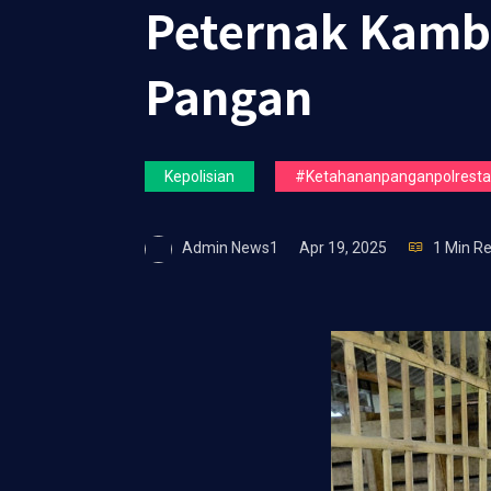
Peternak Kamb
Pangan
Kepolisian
#ketahananpanganpolrestas
Admin News1
Apr 19, 2025
1 Min R