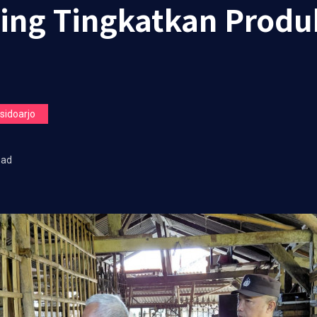
ing Tingkatkan Produ
idoarjo
ead