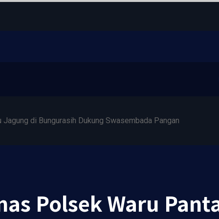
u Jagung di Bungurasih Dukung Swasembada Pangan
as Polsek Waru Panta