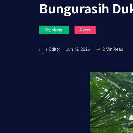
Bungurasih D
Kepolisian
News
Editor
Jun 12, 2026
2 Min Read