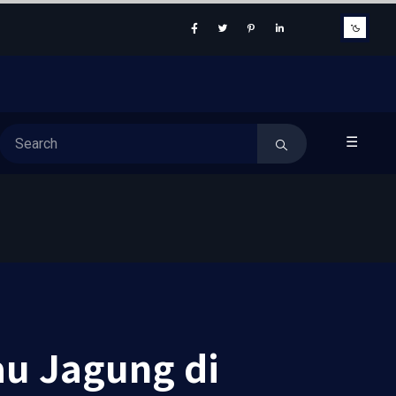
☰
u Jagung di