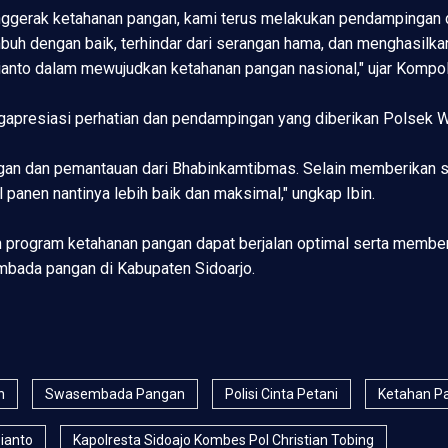
ggerak ketahanan pangan, kami terus melakukan pendampingan d
mbuh dengan baik, terhindar dari serangan hama, dan menghasi
nto dalam mewujudkan ketahanan pangan nasional," ujar Kompol
engapresiasi perhatian dan pendampingan yang diberikan Polsek W
gan dan pemantauan dari Bhabinkamtibmas. Selain memberikan 
 panen nantinya lebih baik dan maksimal," ungkap Ibin.
kan program ketahanan pangan dapat berjalan optimal serta membe
mbada pangan di Kabupaten Sidoarjo.
n
Swasembada Pangan
Polisi Cinta Petani
Ketahan Pa
ianto
Kapolresta Sidoajo Kombes Pol Christian Tobing