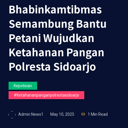
Bhabinkamtibmas
Semambung Bantu
Petani Wujudkan
Ketahanan Pangan
Polresta Sidoarjo
Kepolisian
#ketahananpanganpolrestasidoarjo
Admin News1
May 10, 2025
1 Min Read