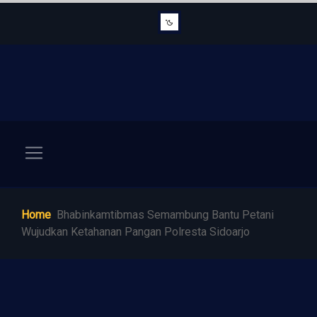
Home
Bhabinkamtibmas Semambung Bantu Petani
Wujudkan Ketahanan Pangan Polresta Sidoarjo