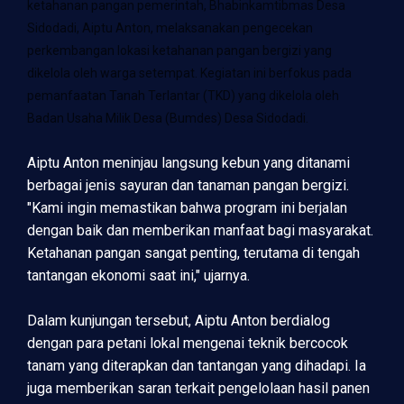
ketahanan pangan pemerintah, Bhabinkamtibmas Desa
Sidodadi, Aiptu Anton, melaksanakan pengecekan
perkembangan lokasi ketahanan pangan bergizi yang
dikelola oleh warga setempat. Kegiatan ini berfokus pada
pemanfaatan Tanah Terlantar (TKD) yang dikelola oleh
Badan Usaha Milik Desa (Bumdes) Desa Sidodadi.
Aiptu Anton meninjau langsung kebun yang ditanami
berbagai jenis sayuran dan tanaman pangan bergizi.
"Kami ingin memastikan bahwa program ini berjalan
dengan baik dan memberikan manfaat bagi masyarakat.
Ketahanan pangan sangat penting, terutama di tengah
tantangan ekonomi saat ini," ujarnya.
Dalam kunjungan tersebut, Aiptu Anton berdialog
dengan para petani lokal mengenai teknik bercocok
tanam yang diterapkan dan tantangan yang dihadapi. Ia
juga memberikan saran terkait pengelolaan hasil panen