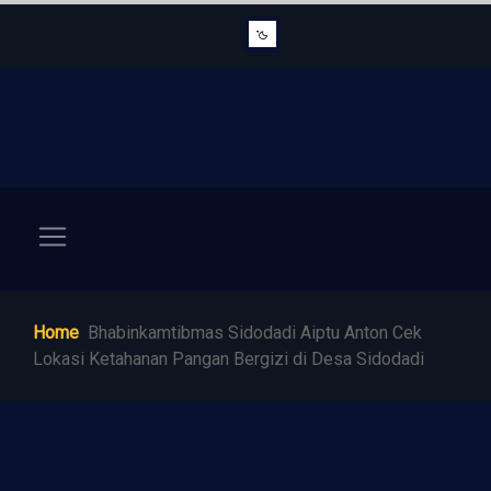
Home
Bhabinkamtibmas Sidodadi Aiptu Anton Cek
Lokasi Ketahanan Pangan Bergizi di Desa Sidodadi