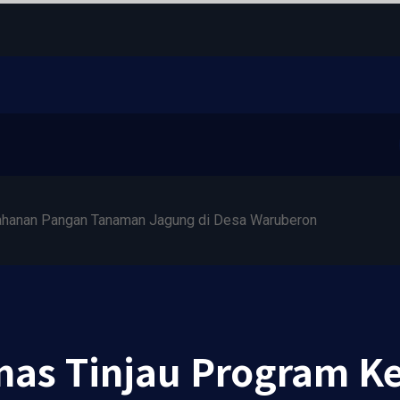
ahanan Pangan Tanaman Jagung di Desa Waruberon
as Tinjau Program K