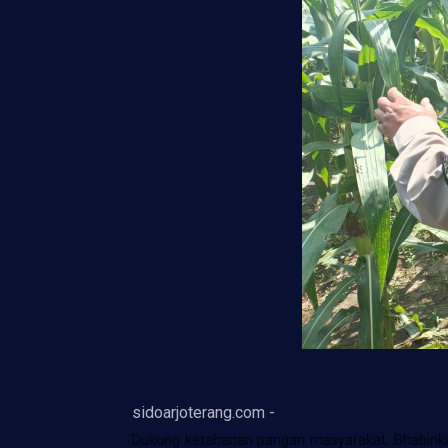
sidoarjoterang.com -
Dukung ketahanan pangan masyarakat, Bhabink