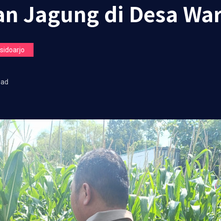
n Jagung di Desa Wa
idoarjo
ead