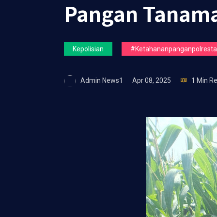
Pangan Tanama
Kepolisian
#ketahananpanganpolrestas
Admin News1
Apr 08, 2025
1 Min R