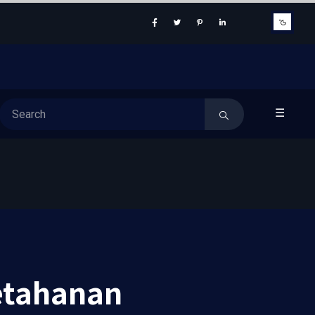
☰
etahanan