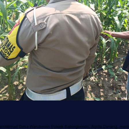
amtibmas Desa Waruberon Polsek Balongbendo, Aipda Danang, meni