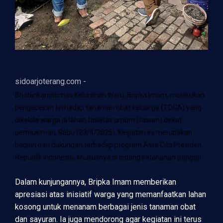
sidoarjoterang.com -
Bhabinkamtibmas Kelurahan Waru, Bripka Imam, melakukan
pengecekan terhadap tanaman obat keluarga (TOGA) yang
dikelola warga di lahan fasilitas umum (fasum) dekat
permukiman, Rabu (23/4/2025). Kegiatan ini merupakan
bagian dari dukungan terhadap program Asta Cita Presiden
Republik Indonesia, khususnya di bidang ketahanan pangan.
Dalam kunjungannya, Bripka Imam memberikan
apresiasi atas inisiatif warga yang memanfaatkan lahan
kosong untuk menanam berbagai jenis tanaman obat
dan sayuran. Ia juga mendorong agar kegiatan ini terus