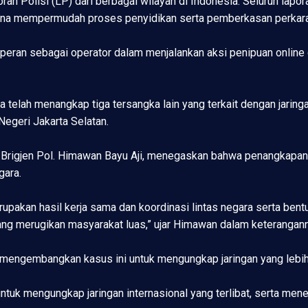
ran Polisi (LP) dari berbagai wilayah di Indonesia. Seluruh lapora
 guna mempermudah proses penyidikan serta pemberkasan perkara
erperan sebagai operator dalam menjalankan aksi penipuan onli
ga telah menangkap tiga tersangka lain yang terkait dengan jarin
egeri Jakarta Selatan.
i, Brigjen Pol. Himawan Bayu Aji, menegaskan bahwa penangkapan
gara.
upakan hasil kerja sama dan koordinasi lintas negara serta ben
ang merugikan masyarakat luas,” ujar Himawan dalam keterangann
 mengembangkan kasus ini untuk mengungkap jaringan yang lebih
k mengungkap jaringan internasional yang terlibat, serta menelu