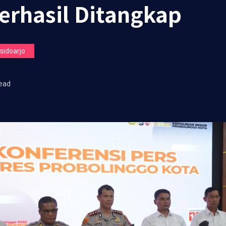
Berhasil Ditangkap
idoarjo
ead