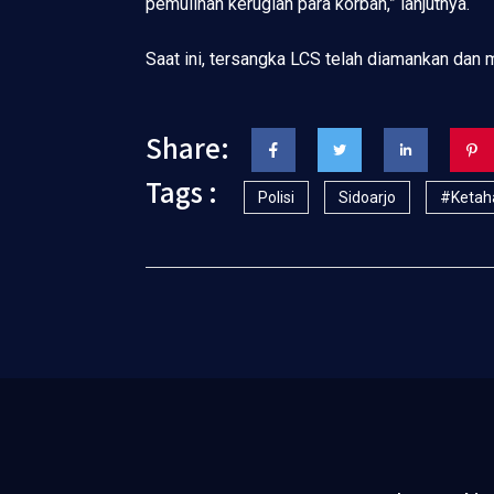
pemulihan kerugian para korban,” lanjutnya.
Saat ini, tersangka LCS telah diamankan dan m
Share:
Tags :
Polisi
Sidoarjo
#ketah