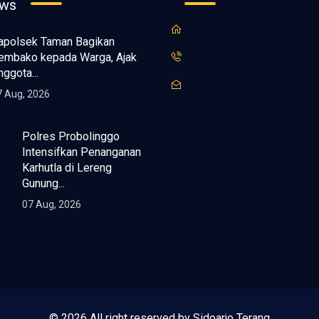
ews
apolsek Taman Bagikan
embako kepada Warga, Ajak
nggota...
7 Aug, 2026
Polres Probolinggo
Intensifkan
Penanganan Karhutla
di Lereng Gunung...
07 Aug, 2026
© 2026 All right reserved by Sidoarjo Terang