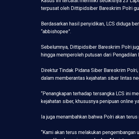
Kasus ini tercatat memiliki sedikitnya 23 Lapo
terpusat oleh Dittipidsiber Bareskrim Polri
Berdasarkan hasil penyidikan, LCS diduga b
“abbishopee”.
Sebelumnya, Dittipidsiber Bareskrim Polri ju
hingga memperoleh putusan dari Pengadilan N
Direktur Tindak Pidana Siber Bareskrim Polr
dalam memberantas kejahatan siber lintas ne
“Penangkapan terhadap tersangka LCS ini mer
kejahatan siber, khususnya penipuan online y
Ia juga menambahkan bahwa Polri akan terus
“Kami akan terus melakukan pengembangan untu