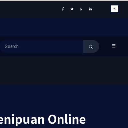
☰
enipuan Online