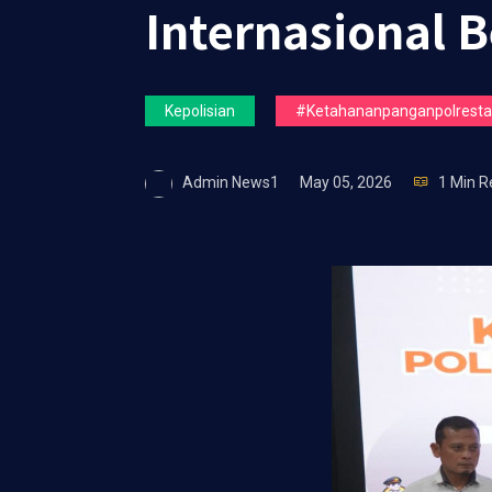
Internasional 
Kepolisian
#ketahananpanganpolrestas
Admin News1
May 05, 2026
1 Min R