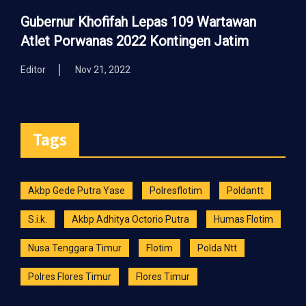
Gubernur Khofifah Lepas 109 Wartawan
Atlet Porwanas 2022 Kontingen Jatim
Editor
Nov 21, 2022
Tags
Akbp Gede Putra Yase
Polresflotim
Poldantt
S.i.k.
Akbp Adhitya Octorio Putra
Humas Flotim
Nusa Tenggara Timur
Flotim
Polda Ntt
Polres Flores Timur
Flores Timur