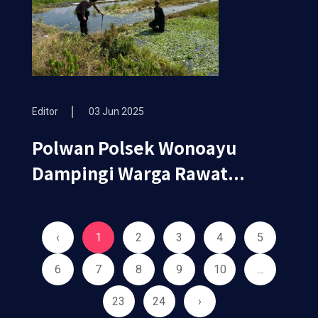
Editor
03 Jun 2025
Polwan Polsek Wonoayu
Dampingi Warga Rawat...
‹
1
2
3
4
5
6
7
8
9
10
...
23
24
›