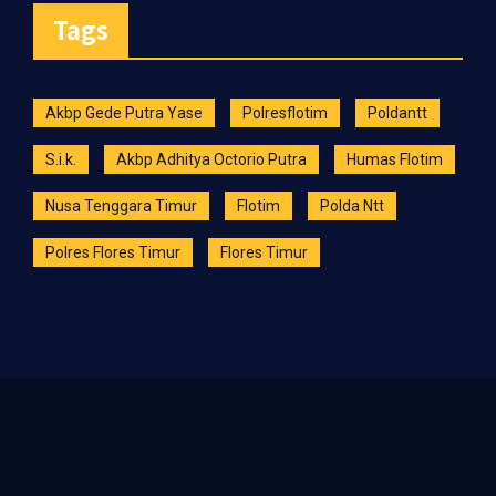
Tags
Akbp Gede Putra Yase
Polresflotim
Poldantt
S.i.k.
Akbp Adhitya Octorio Putra
Humas Flotim
Nusa Tenggara Timur
Flotim
Polda Ntt
Polres Flores Timur
Flores Timur