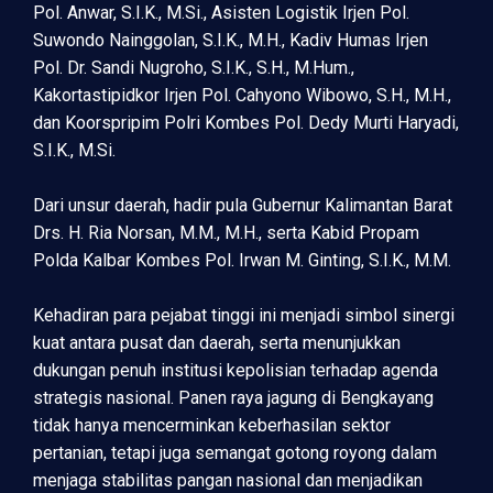
Pol. Anwar, S.I.K., M.Si., Asisten Logistik Irjen Pol.
Suwondo Nainggolan, S.I.K., M.H., Kadiv Humas Irjen
Pol. Dr. Sandi Nugroho, S.I.K., S.H., M.Hum.,
Kakortastipidkor Irjen Pol. Cahyono Wibowo, S.H., M.H.,
dan Koorspripim Polri Kombes Pol. Dedy Murti Haryadi,
S.I.K., M.Si.
Dari unsur daerah, hadir pula Gubernur Kalimantan Barat
Drs. H. Ria Norsan, M.M., M.H., serta Kabid Propam
Polda Kalbar Kombes Pol. Irwan M. Ginting, S.I.K., M.M.
Kehadiran para pejabat tinggi ini menjadi simbol sinergi
kuat antara pusat dan daerah, serta menunjukkan
dukungan penuh institusi kepolisian terhadap agenda
strategis nasional. Panen raya jagung di Bengkayang
tidak hanya mencerminkan keberhasilan sektor
pertanian, tetapi juga semangat gotong royong dalam
menjaga stabilitas pangan nasional dan menjadikan