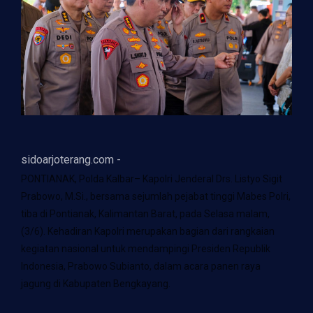
sidoarjoterang.com -
PONTIANAK, Polda Kalbar– Kapolri Jenderal Drs. Listyo Sigit
Prabowo, M.Si., bersama sejumlah pejabat tinggi Mabes Polri,
tiba di Pontianak, Kalimantan Barat, pada Selasa malam,
(3/6). Kehadiran Kapolri merupakan bagian dari rangkaian
kegiatan nasional untuk mendampingi Presiden Republik
Indonesia, Prabowo Subianto, dalam acara panen raya
jagung di Kabupaten Bengkayang.