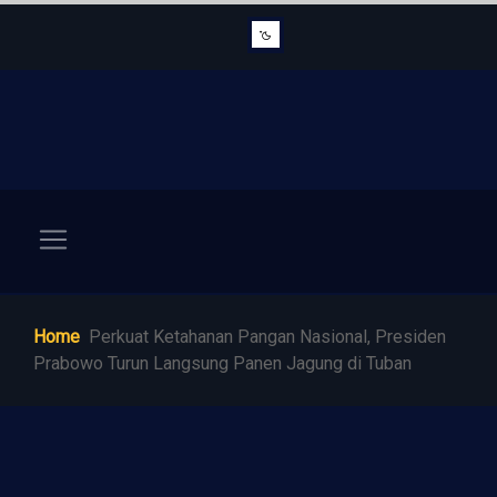
Home
Perkuat Ketahanan Pangan Nasional, Presiden
Prabowo Turun Langsung Panen Jagung di Tuban