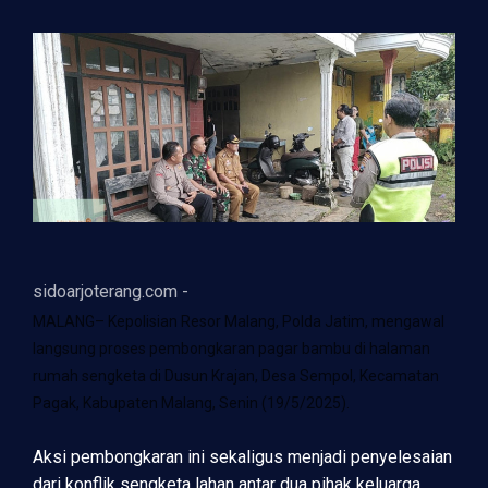
sidoarjoterang.com -
MALANG– Kepolisian Resor Malang, Polda Jatim, mengawal
langsung proses pembongkaran pagar bambu di halaman
rumah sengketa di Dusun Krajan, Desa Sempol, Kecamatan
Pagak, Kabupaten Malang, Senin (19/5/2025).
Aksi pembongkaran ini sekaligus menjadi penyelesaian
dari konflik sengketa lahan antar dua pihak keluarga