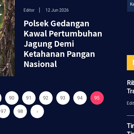
K
Editor
12 Jun 2026
Polsek Gedangan
Kawal Pertumbuhan
Jagung Demi
Ketahanan Pangan
Nasional
Ri
Tr
90
91
92
93
94
95
Edi
97
98
›
Ti