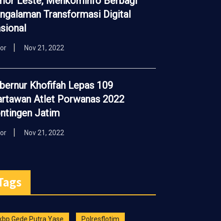
mor Leste, Menkominfo Berbagi
ngalaman Transformasi Digital
sional
tor
Nov 21, 2022
bernur Khofifah Lepas 109
rtawan Atlet Porwanas 2022
ntingen Jatim
tor
Nov 21, 2022
Tags
kbp Gede Putra Yase
Polresflotim