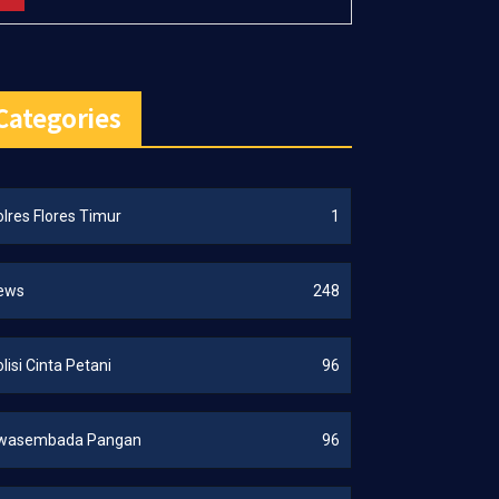
Categories
lres Flores Timur
1
ews
248
lisi Cinta Petani
96
wasembada Pangan
96