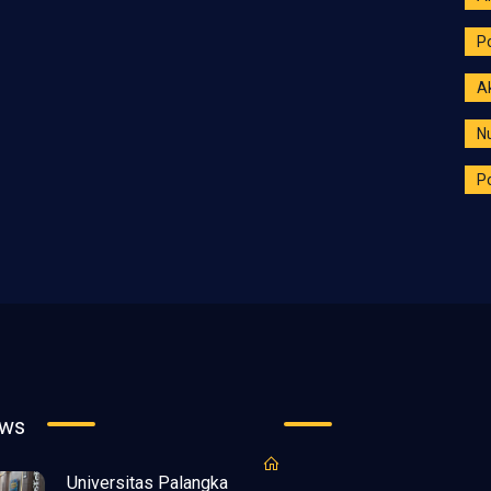
P
A
N
Po
ews
Universitas Palangka