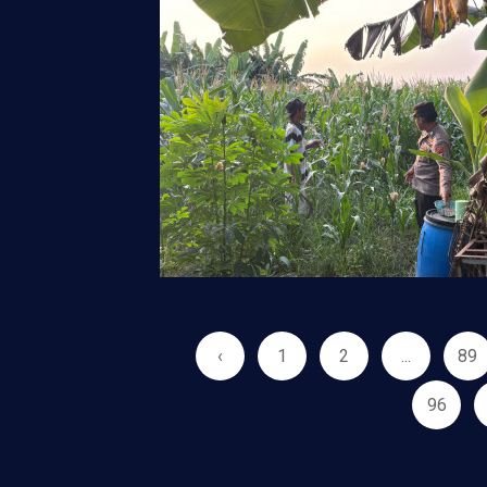
‹
1
2
...
89
96