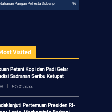
etahanan Pangan Polresta Sidoarjo
96
Most Visited
buan Petani Kopi dan Padi Gelar
adisi Sadranan Seribu Ketupat
tor
Nov 21, 2022
ndaklanjuti Pertemuan Presiden RI-