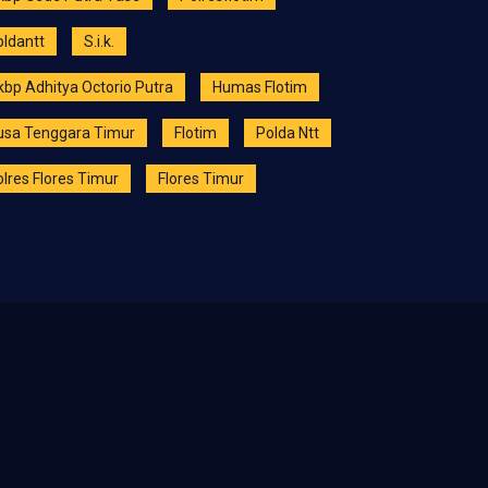
oldantt
S.i.k.
kbp Adhitya Octorio Putra
Humas Flotim
usa Tenggara Timur
Flotim
Polda Ntt
lres Flores Timur
Flores Timur