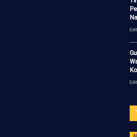
Ti
Pe
Na
Edi
Gu
Wa
Ko
Edi
A