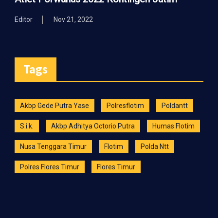
Editor
Nov 21, 2022
Tags
Akbp Gede Putra Yase
Polresflotim
Poldantt
S.i.k.
Akbp Adhitya Octorio Putra
Humas Flotim
Nusa Tenggara Timur
Flotim
Polda Ntt
Polres Flores Timur
Flores Timur