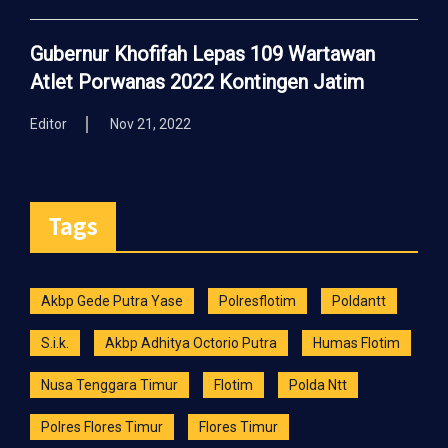
Gubernur Khofifah Lepas 109 Wartawan
Atlet Porwanas 2022 Kontingen Jatim
Editor
Nov 21, 2022
Tags
Akbp Gede Putra Yase
Polresflotim
Poldantt
S.i.k.
Akbp Adhitya Octorio Putra
Humas Flotim
Nusa Tenggara Timur
Flotim
Polda Ntt
Polres Flores Timur
Flores Timur