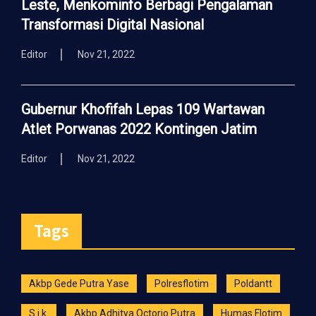
Leste, Menkominfo Berbagi Pengalaman
Transformasi Digital Nasional
Editor
Nov 21, 2022
Gubernur Khofifah Lepas 109 Wartawan
Atlet Porwanas 2022 Kontingen Jatim
Editor
Nov 21, 2022
Tags
Akbp Gede Putra Yase
Polresflotim
Poldantt
S.i.k.
Akbp Adhitya Octorio Putra
Humas Flotim