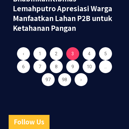
Lemahputro Apresiasi Warga
Manfaatkan Lahan P2B untuk
Ketahanan Pangan
‹
1
2
3
4
5
6
7
8
9
10
...
97
98
›
Follow Us