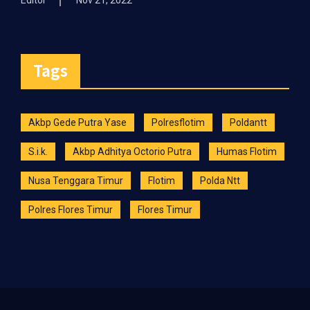
Editor
Nov 21, 2022
Tags
Akbp Gede Putra Yase
Polresflotim
Poldantt
S.i.k.
Akbp Adhitya Octorio Putra
Humas Flotim
Nusa Tenggara Timur
Flotim
Polda Ntt
Polres Flores Timur
Flores Timur