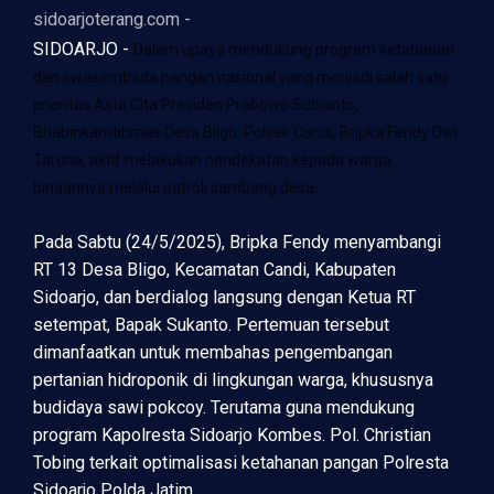
sidoarjoterang.com -
SIDOARJO -
Dalam upaya mendukung program ketahanan
dan swasembada pangan nasional yang menjadi salah satu
prioritas Asta Cita Presiden Prabowo Subianto,
Bhabinkamtibmas Desa Bligo, Polsek Candi, Bripka Fendy Dwi
Taruna, aktif melakukan pendekatan kepada warga
binaannya melalui patroli sambang desa.
Pada Sabtu (24/5/2025), Bripka Fendy menyambangi
RT 13 Desa Bligo, Kecamatan Candi, Kabupaten
Sidoarjo, dan berdialog langsung dengan Ketua RT
setempat, Bapak Sukanto. Pertemuan tersebut
dimanfaatkan untuk membahas pengembangan
pertanian hidroponik di lingkungan warga, khususnya
budidaya sawi pokcoy. Terutama guna mendukung
program Kapolresta Sidoarjo Kombes. Pol. Christian
Tobing terkait optimalisasi ketahanan pangan Polresta
Sidoarjo Polda Jatim.