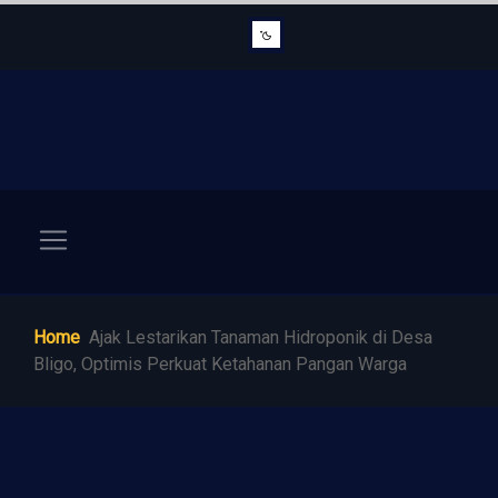
Home
Ajak Lestarikan Tanaman Hidroponik di Desa
Bligo, Optimis Perkuat Ketahanan Pangan Warga