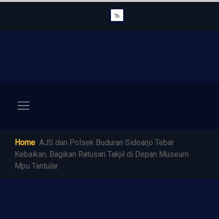
Home
AJS dan Polsek Buduran Sidoarjo Tebar
Kebaikan, Bagikan Ratusan Takjil di Depan Museum
Mpu Tantular