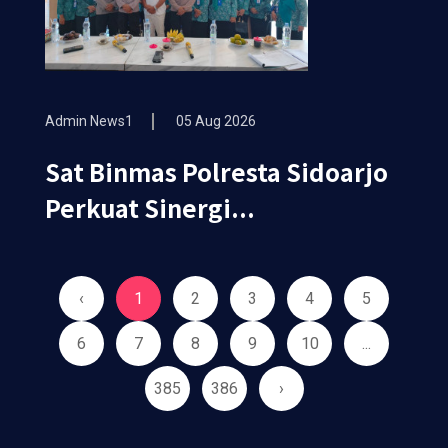
Admin News1
05 Aug 2026
Sat Binmas Polresta Sidoarjo
Perkuat Sinergi...
‹
1
2
3
4
5
6
7
8
9
10
...
385
386
›