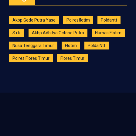
Akbp Gede Putra Yase
Polresflotim
Poldantt
S.i.k.
Akbp Adhitya Octorio Putra
Humas Flotim
Nusa Tenggara Timur
Flotim
Polda Ntt
Polres Flores Timur
Flores Timur