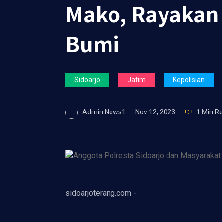
Mako, Rayakan 
Bumi
Sidoarjo
Jatim
Kepolisian
Admin News1
Nov 12, 2023
1 Min R
sidoarjoterang.com -