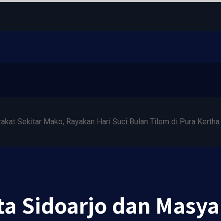
kat Sekitar Mako, Rayakan Hari Suci Bulan Tilem di Pura Kertha
ta Sidoarjo dan Masya