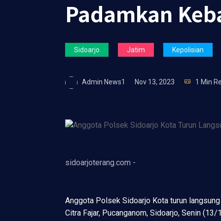
Padamkan Keb
Sidoarjo
Jatim
Kepolisian
Admin News1
Nov 13, 2023
1 Min R
sidoarjoterang.com -
Anggota Polsek Sidoarjo Kota turun langsu
Citra Fajar, Pucanganom, Sidoarjo, Senin (13/