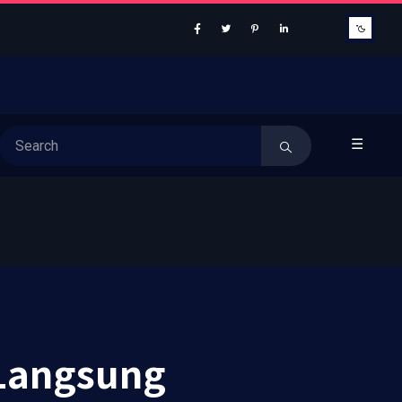
☰
 Langsung