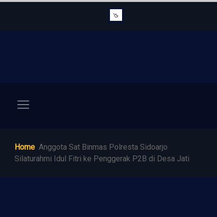
Home
Anggota Sat Binmas Polresta Sidoarjo
Silaturahmi Idul Fitri ke Penggerak P2B di Desa Jati