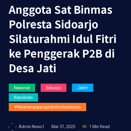
Anggota Sat Binmas
Polresta Sidoarjo
Silaturahmi Idul Fitri
ke Penggerak P2B di
Desa Jati
Nasional
Sidoarjo
Jatim
Kepolisian
#ketahananpanganpolrestasidoarjo
Admin News1
Mar 31, 2025
1 Min Read