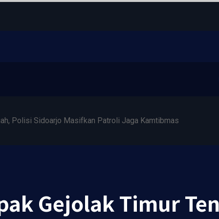
ah, Polisi Sidoarjo Masifkan Patroli Jaga Kamtibmas
pak Gejolak Timur Ten