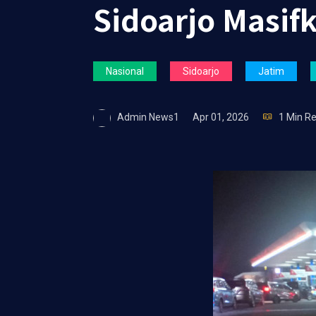
Sidoarjo Masif
Nasional
Sidoarjo
Jatim
Admin News1
Apr 01, 2026
1 Min R