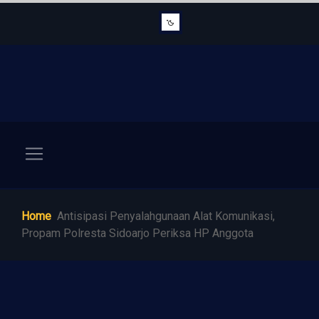
Home
Antisipasi Penyalahgunaan Alat Komunikasi,
Propam Polresta Sidoarjo Periksa HP Anggota