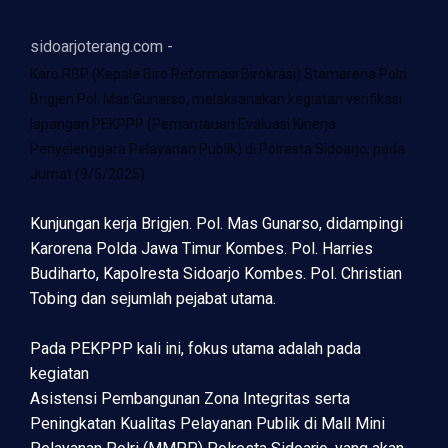
sidoarjoterang.com -
Karo RBP (Kepala Biro Reformasi Birokrasi) Stamarena Polri
Brigjen Pol. Mas Gunarso, melaksanakan kegiatan verifikasi
lapangan PEKPPP (Pemantauan Evaluasi Kinerja
Penyelenggara Pelayanan Publik) di Polresta Sidoarjo, pada
Jumat (9/5/2025).
Kunjungan kerja Brigjen. Pol. Mas Gunarso, didampingi
Karorena Polda Jawa Timur Kombes. Pol. Harries
Budiharto, Kapolresta Sidoarjo Kombes. Pol. Christian
Tobing dan sejumlah pejabat utama.
Pada PEKPPP kali ini, fokus utama adalah pada
kegiatan
Asistensi Pembangunan Zona Integritas serta
Peningkatan Kualitas Pelayanan Publik di Mall Mini