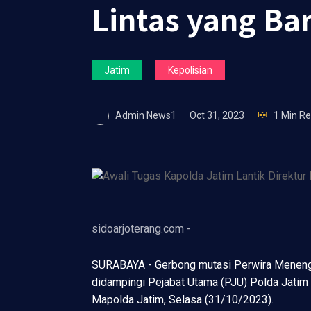
Lintas yang Ba
Jatim
Kepolisian
Admin News1
Oct 31, 2023
1 Min R
sidoarjoterang.com -
SURABAYA - Gerbong mutasi Perwira Menengah 
didampingi Pejabat Utama (PJU) Polda Jatim m
Mapolda Jatim, Selasa (31/10/2023).