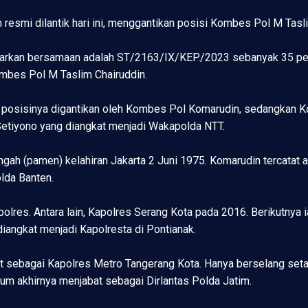
resmi dilantik hari ini, menggantikan posisi Kombes Pol M Tasl
arkan bersamaan adalah ST/2163/IX/KEP./2023 sebanyak 35 pe
mbes Pol M Taslim Chairuddin.
 posisinya digantikan oleh Kombes Pol Komarudin, sedangkan K
Setiyono yang diangkat menjadi Wakapolda NTT.
h (pamen) kelahiran Jakarta 2 Juni 1975. Komarudin tercatat ah
olda Banten.
olres. Antara lain, Kapolres Serang Kota pada 2016. Berikutnya 
angkat menjadi Kapolresta di Pontianak.
at sebagai Kapolres Metro Tangerang Kota. Hanya berselang se
um akhirnya menjabat sebagai Dirlantas Polda Jatim.