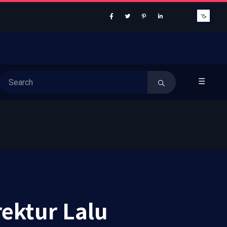
☰
rektur Lalu