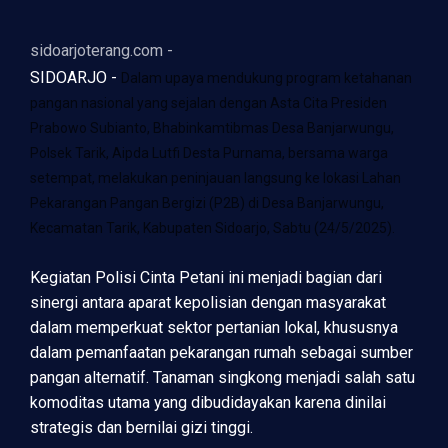
sidoarjoterang.com -
SIDOARJO -
Dalam upaya mendukung program ketahanan
pangan nasional yang sejalan dengan Asta Cita Presiden
Prabowo Subianto, Bhabinkamtibmas Desa Banjarwungu,
Polsek Tarik, Aipda Lutfi Desta Purnama, bersama warga
setempat, melakukan peninjauan langsung ke lokasi Lahan
Pekarangan Pangan Bergizi (P2B) di Desa Banjarwungu,
Kecamatan Tarik, Kabupaten Sidoarjo, Sabtu (24/5/2025).
Kegiatan Polisi Cinta Petani ini menjadi bagian dari
sinergi antara aparat kepolisian dengan masyarakat
dalam memperkuat sektor pertanian lokal, khususnya
dalam pemanfaatan pekarangan rumah sebagai sumber
pangan alternatif. Tanaman singkong menjadi salah satu
komoditas utama yang dibudidayakan karena dinilai
strategis dan bernilai gizi tinggi.