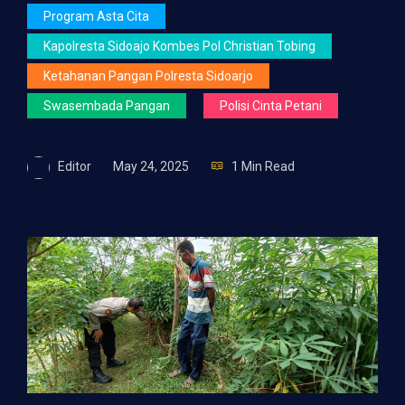
Program Asta Cita
Kapolresta Sidoajo Kombes Pol Christian Tobing
Ketahanan Pangan Polresta Sidoarjo
Swasembada Pangan
Polisi Cinta Petani
Editor
May 24, 2025
1 Min Read