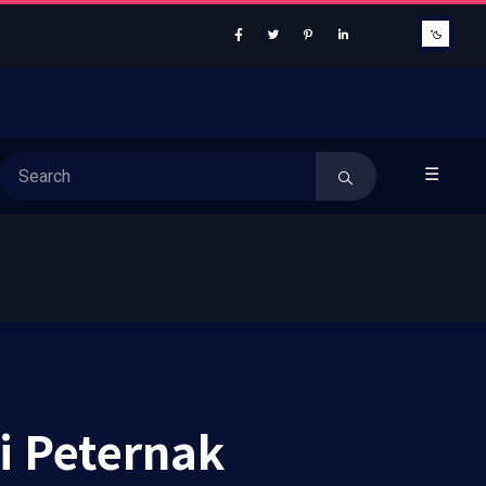
☰
 Peternak