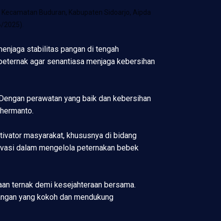
 Kecamatan Buduran, Kabupaten Sidoarjo, Aipda
/2025).
enjaga stabilitas pangan di tengah
peternak agar senantiasa menjaga kebersihan
Dengan perawatan yang baik dan kebersihan
Suhermanto.
tivator masyarakat, khususnya di bidang
tivasi dalam mengelola peternakan bebek
laan ternak demi kesejahteraan bersama.
 pangan yang kokoh dan mendukung