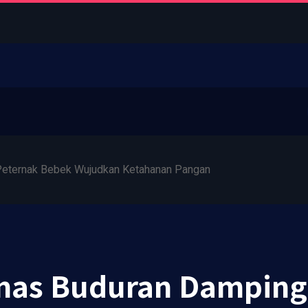
eternak Bebek Wujudkan Ketahanan Pangan
as Buduran Dampingi