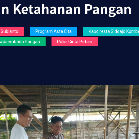
n Ketahanan Pangan
 Subianto
Program Asta Cita
Kapolresta Sidoajo Kombe
wasembada Pangan
Polisi Cinta Petani