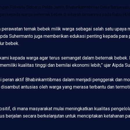
n Polresta Sidoarjo Polda Jatim, Bhabinkamtibmas Desa Banjarsari,
n kepada warga peternak bebek di wilayah binaannya pada Rabu (4/6
 perawatan ternak bebek milik warga sebagai salah satu upaya m
ipda Suhermanto juga memberikan edukasi penting kepada para 
lur bebek.
kami kepada warga agar terus semangat dalam beternak bebek. 
 memiliki kualitas tinggi dan bernilai ekonomi lebih,” ujar Aipda 
lui peran aktif Bhabinkamtibmas dalam menjadi penggerak dan mo
ni disambut antusias oleh warga yang merasa terbantu dan termo
ositif, di mana masyarakat mulai meningkatkan kualitas pengelo
terus berjalan secara berkelanjutan untuk menciptakan ketahanan