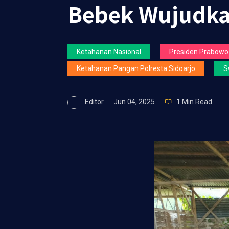
Bebek Wujudka
Ketahanan Nasional
Presiden Prabowo
Ketahanan Pangan Polresta Sidoarjo
S
Editor
Jun 04, 2025
1 Min Read