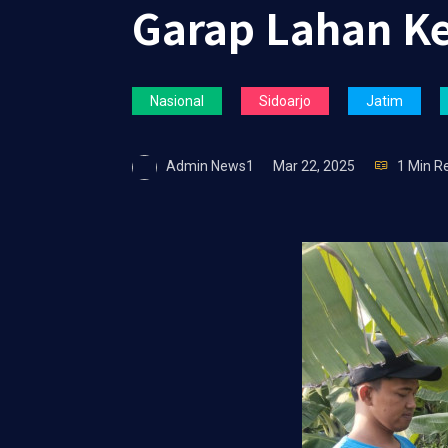
Garap Lahan K
Nasional
Sidoarjo
Jatim
Admin News1
Mar 22, 2025
1 Min R