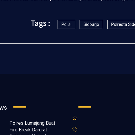
Tags :
Polisi
Sidoarjo
Polresta Sid
ews
Polres Lumajang Buat
Fire Break Darurat