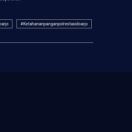
oarjo
#ketahananpanganpolrestasidoarjo