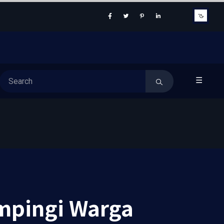
☰
mpingi Warga