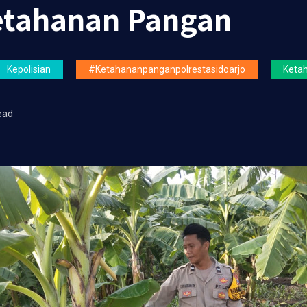
etahanan Pangan
Kepolisian
#ketahananpanganpolrestasidoarjo
Keta
ead