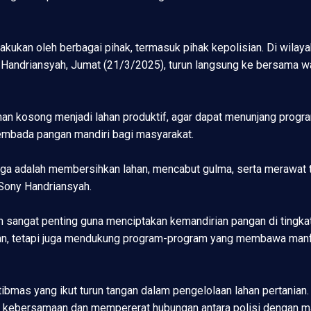
kukan oleh berbagai pihak, termasuk pihak kepolisian. Di wilay
andriansyah, Jumat (21/3/2025), turun langsung ke bersama w
ahan kosong menjadi lahan produktif, agar dapat menunjang prog
embada pangan mandiri bagi masyarakat.
a adalah membersihkan lahan, mencabut gulma, serta merawat 
a Sony Handriansyah.
 sangat penting guna menciptakan kemandirian pangan di tingka
n, tetapi juga mendukung program-program yang membawa manfa
bmas yang ikut turun tangan dalam pengelolaan lahan pertanian
sa kebersamaan dan mempererat hubungan antara polisi dengan m