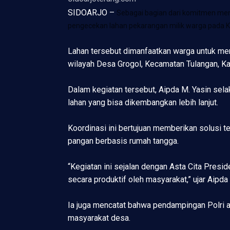
SIDOARJO –
Sebagai bagian dari komitmen me
pengecekan lahan pekarangan milik warga pada K
Lahan tersebut dimanfaatkan warga untuk me
wilayah Desa Grogol, Kecamatan Tulangan, Ka
Dalam kegiatan tersebut, Aipda M. Yasin sel
lahan yang bisa dikembangkan lebih lanjut.
Koordinasi ini bertujuan memberikan solusi
pangan berbasis rumah tangga.
“Kegiatan ini sejalan dengan Asta Cita Pres
secara produktif oleh masyarakat,” ujar Aipda 
Ia juga mencatat bahwa pendampingan Polri ak
masyarakat desa.