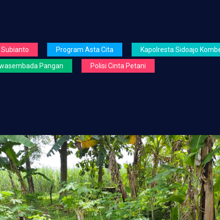
 Subianto
Program Asta Cita
Kapolresta Sidoajo Kombe
wasembada Pangan
Polisi Cinta Petani