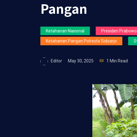
Pangan
Ketahanan Nasional
Presiden Prabowo
Ketahanan Pangan Polresta Sidoarjo
S
Editor
May 30, 2025
1 Min Read