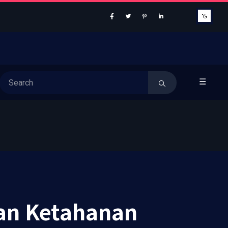
☰
an Ketahanan