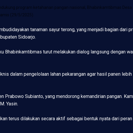
ndukung program ketahanan pangan nasional, Bhabinkamtibmas Desa 
amis (29/5/2025).
mbudidayakan tanaman sayur terong, yang menjadi bagian dari p
bupaten Sidoarjo.
aku Bhabinkamtibmas turut melakukan dialog langsung dengan wa
 teknis dalam pengelolaan lahan pekarangan agar hasil panen l
iden Prabowo Subianto, yang mendorong kemandirian pangan. Kami
M. Yasin.
an terus dilakukan secara aktif sebagai bentuk nyata dari pera